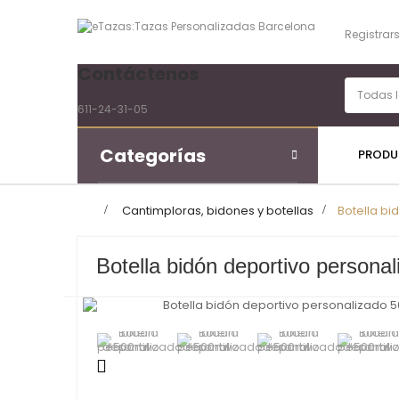
Registrar
Contáctenos
611-24-31-05
Categorías
PROD
>
Cantimploras, bidones y botellas
>
Botella bi
Botella bidón deportivo persona