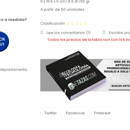
0 x 19.5 x 0 cm | 6.5 Ø | 50 gr.
A partir de 50 unidades
to a medida?
Clasificación
Lee los comentarios (
1
)
Escribe un
Todos los precios de la tabla son con IVA In
o departamento
Twitter
Facebook
Pinterest