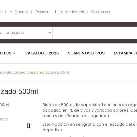
se
Mi Cuenta
Revisa
Lista de deseos
Comparar
UCTOS
CATÁLOGO 2026
SOBRE NOSOTROS
ESTAMPAC
dón deportivo personalizado 500ml
lizado 500ml
Bidón de 500ml de capacidad con cuerpo er
acabado en PE de vivos y variados colores. Co
rosca y dosificador de seguridad.
Estampación en serigrafía con el escudo del c
deportivo