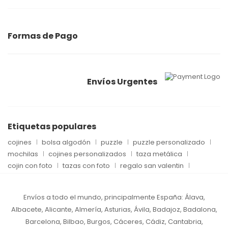
Formas de Pago
Envíos Urgentes
Etiquetas populares
cojines
bolsa algodón
puzzle
puzzle personalizado
mochilas
cojines personalizados
taza metálica
cojin con foto
tazas con foto
regalo san valentin
Envíos a todo el mundo, principalmente España:
Álava,
Albacete, Alicante, Almería, Asturias, Ávila, Badajoz, Badalona,
Barcelona, Bilbao, Burgos, Cáceres, Cádiz, Cantabria,