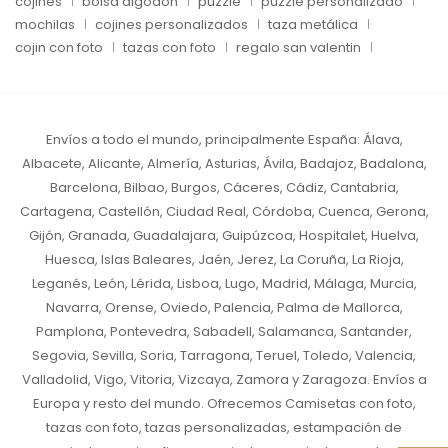
cojines
bolsa algodón
puzzle
puzzle personalizado
mochilas
cojines personalizados
taza metálica
cojin con foto
tazas con foto
regalo san valentin
Envíos a todo el mundo, principalmente España:
Álava,
Albacete, Alicante, Almería, Asturias, Ávila, Badajoz, Badalona,
Barcelona, Bilbao, Burgos, Cáceres, Cádiz, Cantabria,
Cartagena, Castellón, Ciudad Real, Córdoba, Cuenca, Gerona,
Gijón, Granada, Guadalajara, Guipúzcoa, Hospitalet, Huelva,
Huesca, Islas Baleares, Jaén, Jerez, La Coruña, La Rioja,
Leganés, León, Lérida, Lisboa, Lugo, Madrid, Málaga, Murcia,
Navarra, Orense, Oviedo, Palencia, Palma de Mallorca,
Pamplona, Pontevedra, Sabadell, Salamanca, Santander,
Segovia, Sevilla, Soria, Tarragona, Teruel, Toledo, Valencia,
Valladolid, Vigo, Vitoria, Vizcaya, Zamora y Zaragoza. Envíos a
Europa y resto del mundo.
Ofrecemos Camisetas con foto,
tazas con foto, tazas personalizadas, estampación de