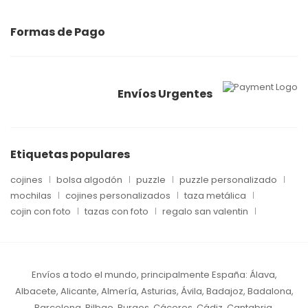
Formas de Pago
Envíos Urgentes
Etiquetas populares
cojines
bolsa algodón
puzzle
puzzle personalizado
mochilas
cojines personalizados
taza metálica
cojin con foto
tazas con foto
regalo san valentin
Envíos a todo el mundo, principalmente España:
Álava,
Albacete, Alicante, Almería, Asturias, Ávila, Badajoz, Badalona,
Barcelona, Bilbao, Burgos, Cáceres, Cádiz, Cantabria,