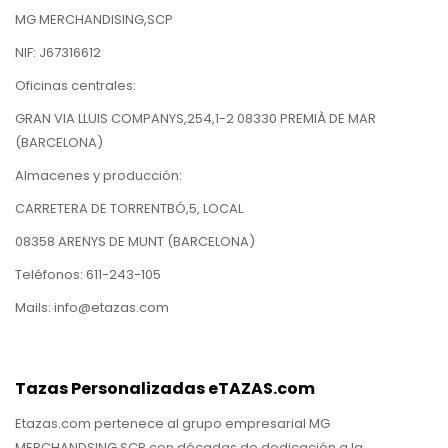
MG MERCHANDISING,SCP
NIF: J67316612
Oficinas centrales:
GRAN VIA LLUIS COMPANYS,254,1-2 08330 PREMIÀ DE MAR
(BARCELONA)
Almacenes y producción:
CARRETERA DE TORRENTBÓ,5, LOCAL
08358 ARENYS DE MUNT (BARCELONA)
Teléfonos: 611-243-105
Mails: info@etazas.com
Tazas Personalizadas eTAZAS.com
Etazas.com pertenece al grupo empresarial MG
MERCHANDSING SCP con décadas de dedicación a la