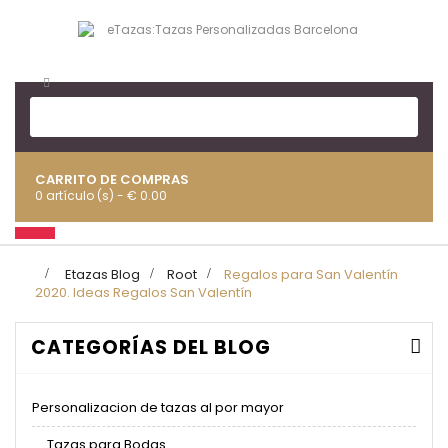
CARRITO DE COMPRAS
0 artículo (s) - € 0.00
Navegación
Toggle
>
Etazas Blog
>
Root
>
Regalos para San Valentín
2020. Ideas Regalos San Valentín
CATEGORÍAS DEL BLOG
Personalizacion de tazas al por mayor
Tazas para Bodas