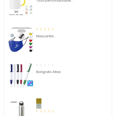
Taza personalizable...
Mascarilla...
Bolígrafo Atlas