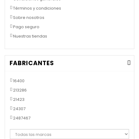
Términos y condiciones
Sobre nosotros
Pago seguro
Nuestras tiendas
FABRICANTES
16400
213286
21423
24307
2487467