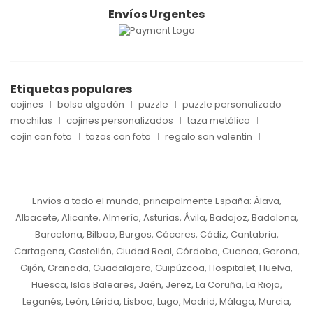
Envíos Urgentes
Etiquetas populares
cojines
bolsa algodón
puzzle
puzzle personalizado
mochilas
cojines personalizados
taza metálica
cojin con foto
tazas con foto
regalo san valentin
Envíos a todo el mundo, principalmente España:
Álava,
Albacete, Alicante, Almería, Asturias, Ávila, Badajoz, Badalona,
Barcelona, Bilbao, Burgos, Cáceres, Cádiz, Cantabria,
Cartagena, Castellón, Ciudad Real, Córdoba, Cuenca, Gerona,
Gijón, Granada, Guadalajara, Guipúzcoa, Hospitalet, Huelva,
Huesca, Islas Baleares, Jaén, Jerez, La Coruña, La Rioja,
Leganés, León, Lérida, Lisboa, Lugo, Madrid, Málaga, Murcia,