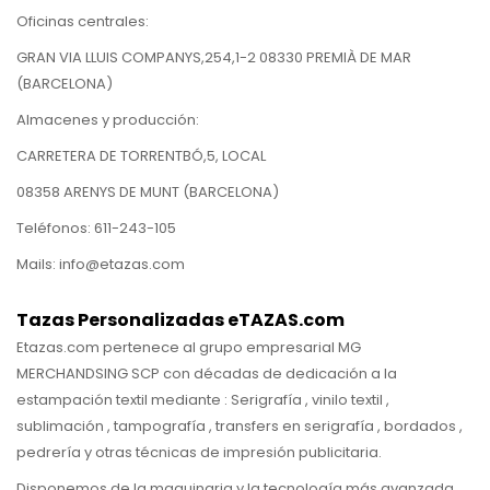
Oficinas centrales:
GRAN VIA LLUIS COMPANYS,254,1-2 08330 PREMIÀ DE MAR
(BARCELONA)
Almacenes y producción:
CARRETERA DE TORRENTBÓ,5, LOCAL
08358 ARENYS DE MUNT (BARCELONA)
Teléfonos: 611-243-105
Mails: info@etazas.com
Tazas Personalizadas eTAZAS.com
Etazas.com pertenece al grupo empresarial MG
MERCHANDSING SCP con décadas de dedicación a la
estampación textil mediante : Serigrafía , vinilo textil ,
sublimación , tampografía , transfers en serigrafía , bordados ,
pedrería y otras técnicas de impresión publicitaria.
Disponemos de la maquinaria y la tecnología más avanzada