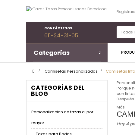
Registrar
CONTÁCTENOS
611-24-31-05
Categorías
PRODU
>
Camisetas Personalizadas
>
Camisetas Infa
Personali
CATEGORÍAS DEL
Porque no
BLOG
con tint
Después d
Más
Personalizacion de tazas al por
CAMI
mayor
Hay 4 pr
Tazas para Bodas