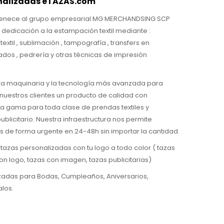
nalizadas eTAZAS.com
tenece al grupo empresarial MG MERCHANDSING SCP
dedicación a la estampación textil mediante :
o textil , sublimación , tampografía , transfers en
dados , pedrería y otras técnicas de impresión
a maquinaria y la tecnología más avanzada para
nuestros clientes un producto de calidad con
a gama para toda clase de prendas textiles y
blicitario. Nuestra infraestructura nos permite
 de forma urgente en 24-48h sin importar la cantidad.
azas personalizadas con tu logo a todo color ( tazas
con logo, tazas con imagen, tazas publicitarias)
zadas para Bodas, Cumpleaños, Aniversarios,
los.