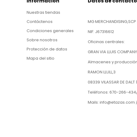
Información
Datos de contacto
Nuestras tiendas
Contáctenos
MG MERCHANDISING,SCP
Condiciones generales
NIF: J67316612
Sobre nosotros
Oficinas centrales:
Protección de datos
GRAN VIA LLUIS COMPANY
Mapa del sitio
Almacenes y producción
RAMON LLULL,3
08339 VILASSAR DE DALT
Teléfonos: 670-266-434/
Mails: info@etazas.com 