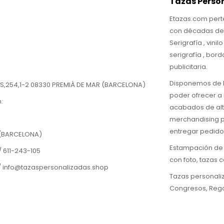
Tazas Perso
Etazas.com per
con décadas de 
Serigrafía , vinil
serigrafía , bor
publicitaria.
Disponemos de l
S,254,1-2 08330 PREMIÀ DE MAR (BARCELONA)
poder ofrecer a 
:
acabados de alt
merchandising pu
entregar pedidos
 (BARCELONA)
Estampación de t
 611-243-105
con foto, tazas 
/ info@tazaspersonalizadas.shop
Tazas personali
Congresos, Rega