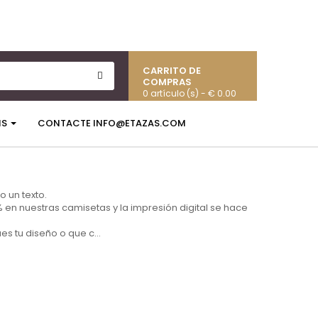
CARRITO DE
COMPRAS
0 artículo (s) - € 0.00
NS
CONTACTE INFO@ETAZAS.COM
o un texto.
 en nuestras camisetas y la impresión digital se hace
es tu diseño o que c...