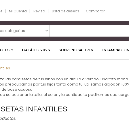
se
Mi Cuenta
Revisa
Lista de deseos
Comparar
CTES
CATÀLEG 2026
SOBRE NOSALTRES
ESTAMPACIO
ntiles
za las camisetas de tus niños con un dibujo divertido, una foto mona 
s preocupamos por tus hijos tanto como tú, utilizamos algodón 100%
as de base acuosa.
e seleccionar la talla, el color y la cantidad te pediremos que cargu
SETAS INFANTILES
oductos.