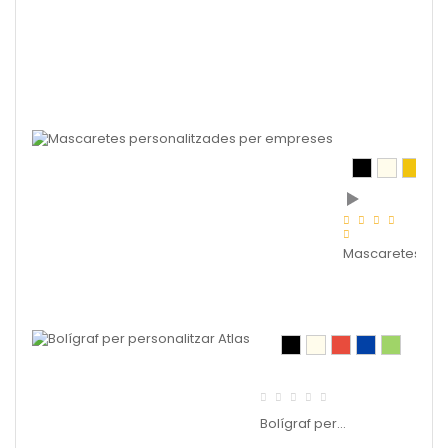
Taza
perso
Mascaretes...
Bolígraf per...