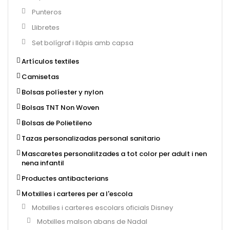
Punteros
Llibretes
Set bolígraf i llàpis amb capsa
Artículos textiles
Camisetas
Bolsas políester y nylon
Bolsas TNT Non Woven
Bolsas de Polietileno
Tazas personalizadas personal sanitario
Mascaretes personalitzades a tot color per adult i nen
nena infantil
Productes antibacterians
Motxilles i carteres per a l'escola
Motxilles i carteres escolars oficials Disney
Motxilles malson abans de Nadal