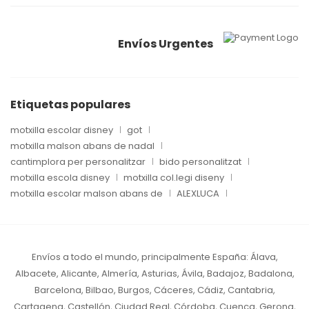
Envíos Urgentes
Etiquetas populares
motxilla escolar disney
got
motxilla malson abans de nadal
cantimplora per personalitzar
bido personalitzat
motxilla escola disney
motxilla col.legi diseny
motxilla escolar malson abans de
ALEXLUCA
Envíos a todo el mundo, principalmente España:
Álava,
Albacete, Alicante, Almería, Asturias, Ávila, Badajoz, Badalona,
Barcelona, Bilbao, Burgos, Cáceres, Cádiz, Cantabria,
Cartagena, Castellón, Ciudad Real, Córdoba, Cuenca, Gerona,