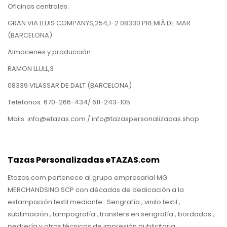
Oficinas centrales:
GRAN VIA LLUIS COMPANYS,254,1-2 08330 PREMIÀ DE MAR
(BARCELONA)
Almacenes y producción:
RAMON LLULL,3
08339 VILASSAR DE DALT (BARCELONA)
Teléfonos: 670-266-434/ 611-243-105
Mails: info@etazas.com / info@tazaspersonalizadas.shop
Tazas Personalizadas eTAZAS.com
Etazas.com pertenece al grupo empresarial MG
MERCHANDSING SCP con décadas de dedicación a la
estampación textil mediante : Serigrafía , vinilo textil ,
sublimación , tampografía , transfers en serigrafía , bordados ,
pedrería y otras técnicas de impresión publicitaria.