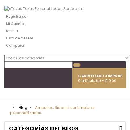
Registrarse
Mi Cuenta
Revisa
Lista de deseos
Comparar
CARRITO DE COMPRAS
0 artículo (s) - € 0.00
Naveg
Toggl
>
Blog
>
Ampolles, Bidons i cantimplores
personalitzades
CATEGORÍAS DEL BLOG