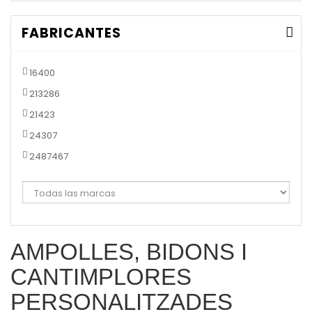
FABRICANTES
16400
213286
21423
24307
2487467
AMPOLLES, BIDONS I
CANTIMPLORES
PERSONALITZADES