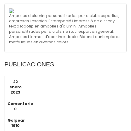
Ampolles d'alumini personalitzades per a clubs esportius,
empreses i escoles. Estampació i impressió de disseny
text o logotip en ampolles d'alumini. Ampolles
personalitzades per a ciclisme i tot l'esport en general.
Ampolles i termos d'acer inoxidable. Bidons i cantimplores
metàl·liques en diversos colors.
PUBLICACIONES
22
enero
2023
Comentario
0
Golpear
1910