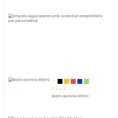
Ampo
aigu
alumi
Bidón aluminio 650ml