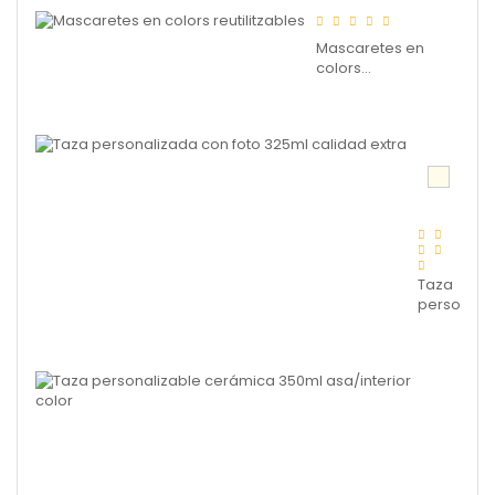
Mascaretes en
colors...
Taza
personali
con...