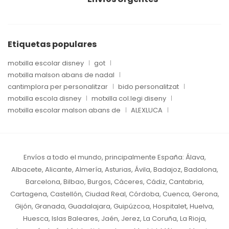
Etiquetas populares
motxilla escolar disney
got
motxilla malson abans de nadal
cantimplora per personalitzar
bido personalitzat
motxilla escola disney
motxilla col.legi diseny
motxilla escolar malson abans de
ALEXLUCA
Envíos a todo el mundo, principalmente España:
Álava,
Albacete, Alicante, Almería, Asturias, Ávila, Badajoz, Badalona,
Barcelona, Bilbao, Burgos, Cáceres, Cádiz, Cantabria,
Cartagena, Castellón, Ciudad Real, Córdoba, Cuenca, Gerona,
Gijón, Granada, Guadalajara, Guipúzcoa, Hospitalet, Huelva,
Huesca, Islas Baleares, Jaén, Jerez, La Coruña, La Rioja,