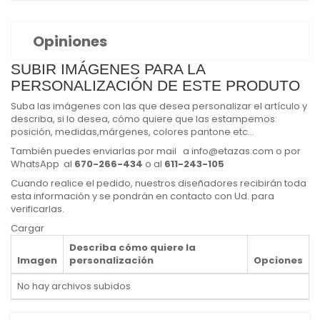
Opiniones
SUBIR IMÁGENES PARA LA
PERSONALIZACIÓN DE ESTE PRODUTO
Suba las imágenes con las que desea personalizar el artículo y
describa, si lo desea, cómo quiere que las estampemos:
posición, medidas,márgenes, colores pantone etc...
También puedes enviarlas por mail
a
info@etazas.com
o por
WhatsApp
al
670-266-434
o al
611-243-105
Cuando realice el pedido, nuestros diseñadores recibirán toda
esta información y se pondrán en contacto con Ud. para
verificarlas.
Cargar
Describa cómo quiere la
Imagen
personalización
Opciones
No hay archivos subidos